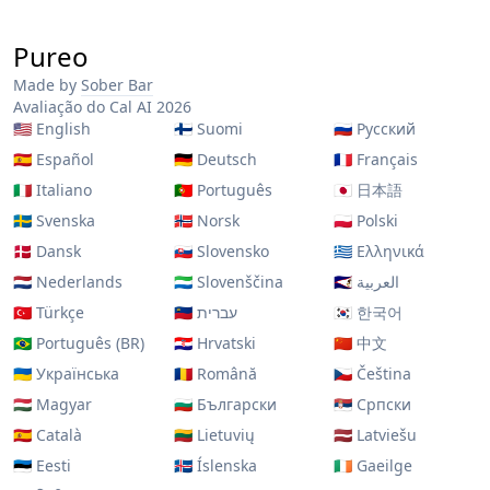
Pureo
Made by
Sober Bar
Avaliação do Cal AI 2026
🇺🇸
English
🇫🇮
Suomi
🇷🇺
Русский
🇪🇸
Español
🇩🇪
Deutsch
🇫🇷
Français
🇮🇹
Italiano
🇵🇹
Português
🇯🇵
日本語
🇸🇪
Svenska
🇳🇴
Norsk
🇵🇱
Polski
🇩🇰
Dansk
🇸🇰
Slovensko
🇬🇷
Ελληνικά
🇳🇱
Nederlands
🇸🇱
Slovenščina
🇸🇦
العربية
🇹🇷
Türkçe
🇮🇱
עברית
🇰🇷
한국어
🇧🇷
Português (BR)
🇭🇷
Hrvatski
🇨🇳
中文
🇺🇦
Українська
🇷🇴
Română
🇨🇿
Čeština
🇭🇺
Magyar
🇧🇬
Български
🇷🇸
Српски
🇪🇸
Català
🇱🇹
Lietuvių
🇱🇻
Latviešu
🇪🇪
Eesti
🇮🇸
Íslenska
🇮🇪
Gaeilge