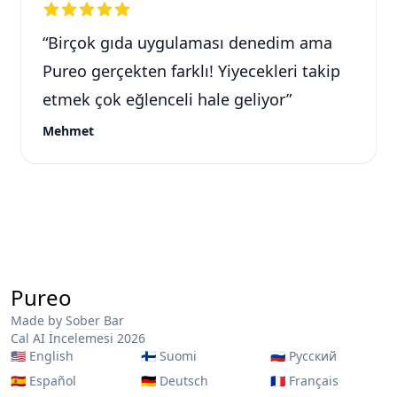
“
Birçok gıda uygulaması denedim ama
Pureo gerçekten farklı! Yiyecekleri takip
etmek çok eğlenceli hale geliyor
”
Mehmet
Pureo
Made by
Sober Bar
Cal AI İncelemesi 2026
🇺🇸
English
🇫🇮
Suomi
🇷🇺
Русский
🇪🇸
Español
🇩🇪
Deutsch
🇫🇷
Français