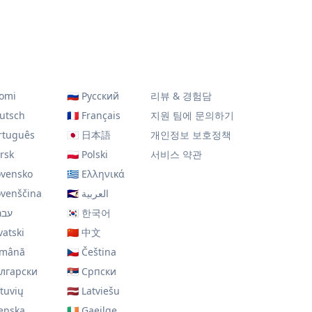
omi
🇷🇺
Русский
리뷰 & 경험담
utsch
🇫🇷
Français
지원 팀에 문의하기
rtuguês
🇯🇵
日本語
개인정보 보호정책
rsk
🇵🇱
Polski
서비스 약관
ovensko
🇬🇷
Ελληνικά
ovenščina
🇸🇦
العربية
עבר
🇰🇷
한국어
vatski
🇨🇳
中文
mână
🇨🇿
Čeština
лгарски
🇷🇸
Српски
etuvių
🇱🇻
Latviešu
lenska
🇮🇪
Gaeilge