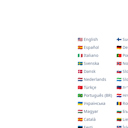
🇺🇸
English
🇫🇮
Su
🇪🇸
Español
🇩🇪
De
🇮🇹
Italiano
🇵🇹
Po
🇸🇪
Svenska
🇳🇴
No
🇩🇰
Dansk
🇸🇰
Sl
🇳🇱
Nederlands
🇸🇱
Sl
🇹🇷
Türkçe
🇮🇱
ית
🇧🇷
Português (BR)
🇭🇷
Hr
🇺🇦
Українська
🇷🇴
Ro
🇭🇺
Magyar
🇧🇬
Бъ
🇪🇸
Català
🇱🇹
Li
🇪🇪
Eesti
🇮🇸
Ís