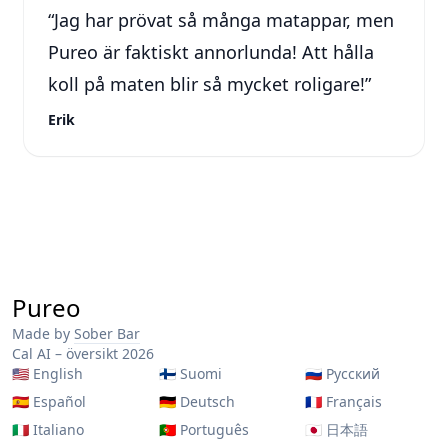
“
Jag har prövat så många matappar, men
Pureo är faktiskt annorlunda! Att hålla
koll på maten blir så mycket roligare!
”
Erik
Pureo
Made by
Sober Bar
Cal AI – översikt 2026
🇺🇸
English
🇫🇮
Suomi
🇷🇺
Русский
🇪🇸
Español
🇩🇪
Deutsch
🇫🇷
Français
🇮🇹
Italiano
🇵🇹
Português
🇯🇵
日本語